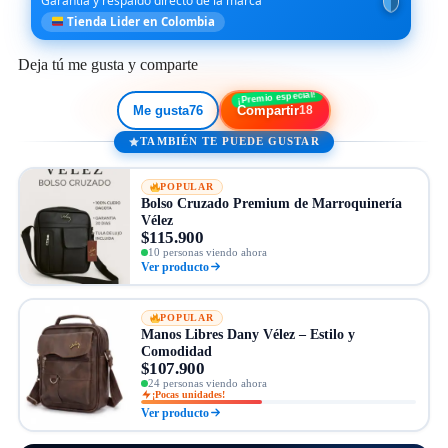
Garantía y respaldo directo de la marca
Tienda Lider en Colombia
Deja tú me gusta y comparte
Me gusta
76
Compartir
18
TAMBIÉN TE PUEDE GUSTAR
POPULAR
Bolso Cruzado Premium de Marroquinería
Vélez
$115.900
10 personas viendo ahora
Ver producto
POPULAR
Manos Libres Dany Vélez – Estilo y
Comodidad
$107.900
24 personas viendo ahora
¡Pocas unidades!
Ver producto