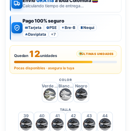
Envío
GRATIS
a toda Colombia
Calculando tiempo de entrega…
Pago 100% seguro
Tarjeta
PSE
Bre-B
Nequi
P
Daviplata
+7
12
ÚLTIMAS UNIDADES
Quedan
unidades
Pocas disponibles · asegura la tuya
COLOR
Verde Beige
Blanco y Gris
Negro
TALLA
39
40
41
42
43
44