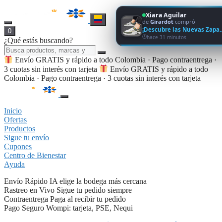
Xiara Aguilar
de
Girardot
compró
¡Descubre las Nuevas Zapa
0
hace 31 minutos
¿Qué estás buscando?
Envío GRATIS y rápido a todo Colombia · Pago contraentrega ·
3 cuotas sin interés con tarjeta
Envío GRATIS y rápido a todo
Colombia · Pago contraentrega · 3 cuotas sin interés con tarjeta
Inicio
Ofertas
Productos
Sigue tu envío
Cupones
Centro de Bienestar
Ayuda
Envío Rápido
IA elige la bodega más cercana
Rastreo en Vivo
Sigue tu pedido siempre
Contraentrega
Paga al recibir tu pedido
Pago Seguro
Wompi: tarjeta, PSE, Nequi