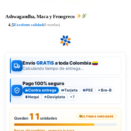
Ashwagandha, Maca y Fenogreco
4.5
Excelente calidad
(8 reseñas)
Envío
GRATIS
a toda Colombia
Calculando tiempo de entrega…
Pago 100% seguro
Contra entrega
Tarjeta
PSE
Bre-B
P
Nequi
Daviplata
+7
11
ÚLTIMAS UNIDADES
Quedan
unidades
Pocas disponibles · asegura la tuya