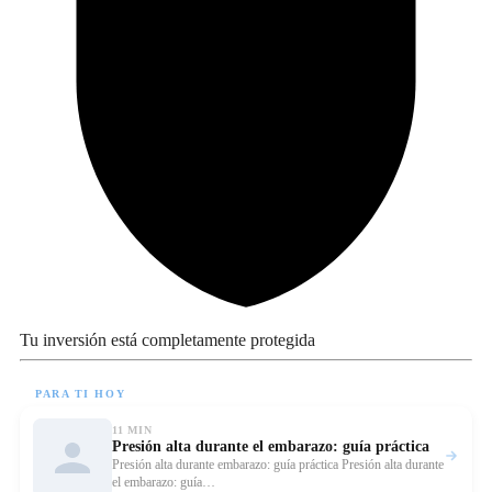
Tu inversión está completamente protegida
PARA TI HOY
11 MIN
Presión alta durante el embarazo: guía práctica
Leer 
Presión alta durante embarazo: guía práctica Presión alta durante
el embarazo: guía…