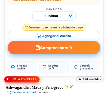
CANTIDAD
Descuento extra en la página de pago
Agregar al carrito
→
Comprar ahora
Entrega
Soporte
Garantía
rápida
24/7
y respaldo
OFERTA ESPECIAL
+120 vendidos
Ashwagandha, Maca y Fenogreco
4.5
Excelente calidad
(8 reseñas)