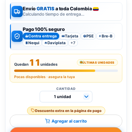
Envío
GRATIS
a toda Colombia
Calculando tiempo de entrega…
Pago 100% seguro
Contra entrega
Tarjeta
PSE
Bre-B
P
Nequi
Daviplata
+7
11
ÚLTIMAS UNIDADES
Quedan
unidades
Pocas disponibles · asegura la tuya
CANTIDAD
Descuento extra en la página de pago
Agregar al carrito