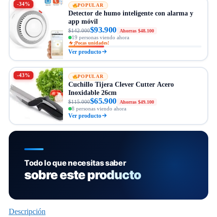
-34%
POPULAR
Detector de humo inteligente con alarma y
app móvil
$93.900
$142.000
Ahorras $48.100
19 personas viendo ahora
¡Pocas unidades!
Ver producto
-43%
POPULAR
Cuchillo Tijera Clever Cutter Acero
Inoxidable 26cm
$65.900
$115.000
Ahorras $49.100
8 personas viendo ahora
Ver producto
Todo lo que necesitas saber
sobre este producto
Descripción