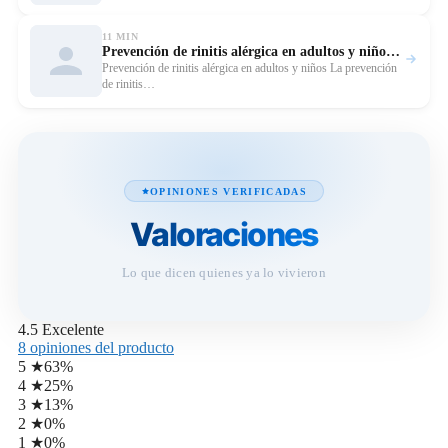
11 MIN
Prevención de rinitis alérgica en adultos y niños – Guía práctica
Leer 
Prevención de rinitis alérgica en adultos y niños La prevención
de rinitis…
OPINIONES VERIFICADAS
Valoraciones
Lo que dicen quienes ya lo vivieron
4.5
Excelente
8 opiniones del producto
5 ★
63%
4 ★
25%
3 ★
13%
2 ★
0%
1 ★
0%