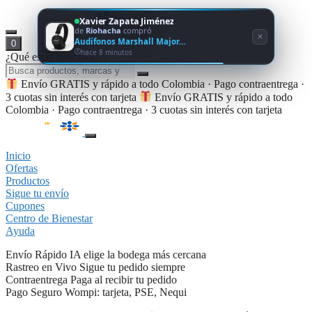
Xavier Zapata Jiménez
de
Riohacha
compró
×
Audífonos Marshall Major…
0
hace 8 minutos
¿Qué estás buscando?
Envío GRATIS y rápido a todo Colombia · Pago contraentrega ·
3 cuotas sin interés con tarjeta
Envío GRATIS y rápido a todo
Colombia · Pago contraentrega · 3 cuotas sin interés con tarjeta
Inicio
Ofertas
Productos
Sigue tu envío
Cupones
Centro de Bienestar
Ayuda
Envío Rápido
IA elige la bodega más cercana
Rastreo en Vivo
Sigue tu pedido siempre
Contraentrega
Paga al recibir tu pedido
Pago Seguro
Wompi: tarjeta, PSE, Nequi