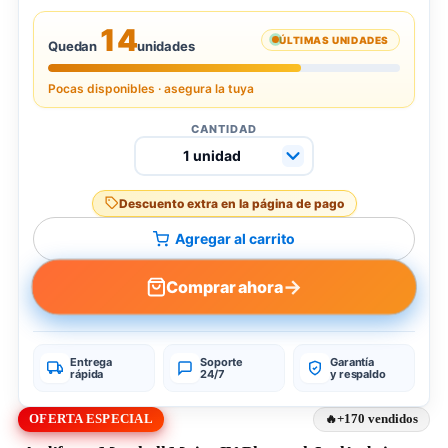
14
ÚLTIMAS UNIDADES
Quedan
unidades
Pocas disponibles · asegura la tuya
CANTIDAD
Descuento extra en la página de pago
Agregar al carrito
→
Comprar ahora
Entrega
Soporte
Garantía
rápida
24/7
y respaldo
OFERTA ESPECIAL
+170 vendidos