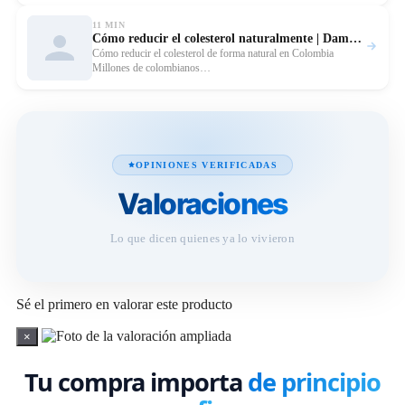
11 MIN
Cómo reducir el colesterol naturalmente | Damaju
Leer
Cómo reducir el colesterol de forma natural en Colombia
Millones de colombianos…
OPINIONES VERIFICADAS
Valoraciones
Lo que dicen quienes ya lo vivieron
Sé el primero en valorar este producto
×
Tu compra importa
de principio