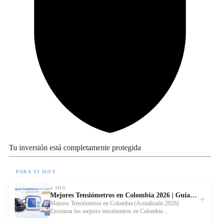
Tu inversión está completamente protegida
PARA TI HOY
4 MIN
Mejores Tensiómetros en Colombia 2026 | Guía Comparativa
Leer
Mejores Tensiómetros en Colombia (Actualizado 2026)
Encontrar los mejores tensiómetros en Colombia…