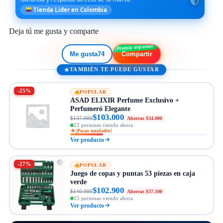
Tienda Lider en Colombia
Deja tú me gusta y comparte
Me gusta
74
Compartir
TAMBIÉN TE PUEDE GUSTAR
-25%
POPULAR
ASAD ELIXIR Perfume Exclusivo +
Perfumeró Elegante
$103.000
$137.000
Ahorras $34.000
22 personas viendo ahora
¡Pocas unidades!
Ver producto
-27%
POPULAR
Juego de copas y puntas 53 piezas en caja
verde
$102.900
$140.000
Ahorras $37.100
15 personas viendo ahora
Ver producto