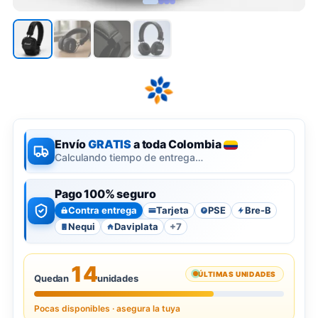
Envío
GRATIS
a toda Colombia
Calculando tiempo de entrega…
Pago 100% seguro
Contra entrega
Tarjeta
PSE
Bre-B
P
Nequi
Daviplata
+7
14
ÚLTIMAS UNIDADES
Quedan
unidades
Pocas disponibles · asegura la tuya