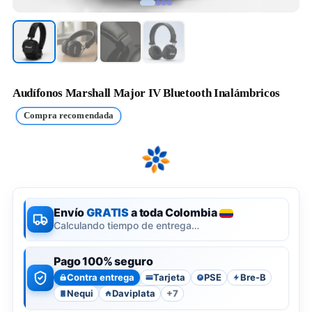
Audífonos Marshall Major IV Bluetooth Inalámbricos
Compra recomendada
Envío
GRATIS
a toda Colombia
Calculando tiempo de entrega…
Pago 100% seguro
Contra entrega
Tarjeta
PSE
Bre-B
P
Nequi
Daviplata
+7