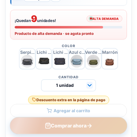
9
ALTA DEMANDA
¡Quedan
unidades!
Producto de alta demanda · se agota pronto
COLOR
Serpiente Negra
Lichi negro
Lichi azul oscuro
Azul cielo
Verde militar
Marrón
CANTIDAD
Descuento extra en la página de pago
Agregar al carrito
→
Comprar ahora