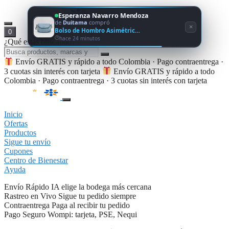
Esperanza Navarro Mendoza
de
Duitama
compró
×
Bolso de Hombro Asimétric…
0
hace 24 minutos
¿Qué estás buscando?
Envío GRATIS y rápido a todo Colombia · Pago contraentrega ·
3 cuotas sin interés con tarjeta
Envío GRATIS y rápido a todo
Colombia · Pago contraentrega · 3 cuotas sin interés con tarjeta
Inicio
Ofertas
Productos
Sigue tu envío
Cupones
Centro de Bienestar
Ayuda
Envío Rápido
IA elige la bodega más cercana
Rastreo en Vivo
Sigue tu pedido siempre
Contraentrega
Paga al recibir tu pedido
Pago Seguro
Wompi: tarjeta, PSE, Nequi