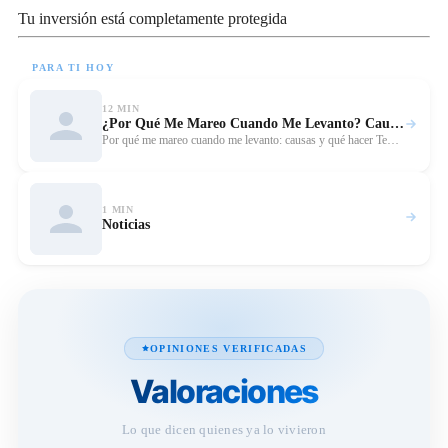
Tu inversión está completamente protegida
PARA TI HOY
12 MIN
¿Por Qué Me Mareo Cuando Me Levanto? Causas y Qué Hacer
Leer
Por qué me mareo cuando me levanto: causas y qué hacer Te…
1 MIN
Leer 
Noticias
OPINIONES VERIFICADAS
Valoraciones
Lo que dicen quienes ya lo vivieron