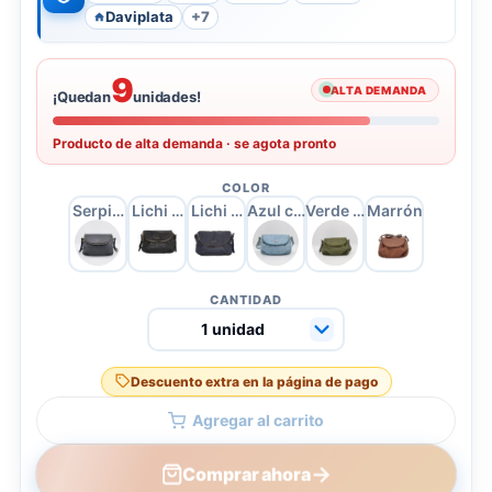
Daviplata
+7
9
ALTA DEMANDA
¡Quedan
unidades!
Producto de alta demanda · se agota pronto
COLOR
Serpiente Negra
Lichi negro
Lichi azul oscuro
Azul cielo
Verde militar
Marrón
CANTIDAD
Descuento extra en la página de pago
Agregar al carrito
→
Comprar ahora