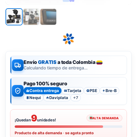
Envío
GRATIS
a toda Colombia
Calculando tiempo de entrega…
Pago 100% seguro
Contra entrega
Tarjeta
PSE
Bre-B
P
Nequi
Daviplata
+7
9
ALTA DEMANDA
¡Quedan
unidades!
Producto de alta demanda · se agota pronto