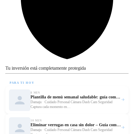
Tu inversión está completamente protegida
PARA TI HOY
8 MIN
Plantilla de menú semanal saludable: guía completa
Leer
Damaju · Cuidado Personal Cámara Dash Cam Seguridad
Captura cada momento en…
10 MIN
Eliminar verrugas en casa sin dolor – Guía completa
Leer
Damaju · Cuidado Personal Cámara Dash Cam Seguridad