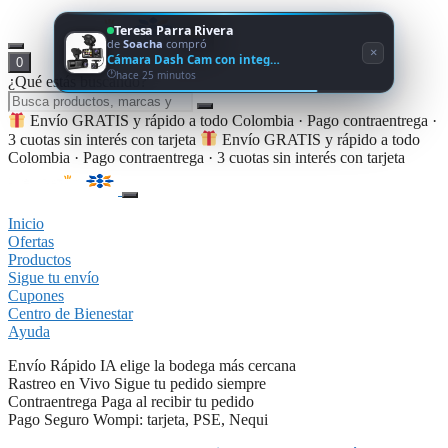
Teresa Parra Rivera
de
Soacha
compró
×
Cámara Dash Cam con integ…
0
hace 25 minutos
¿Qué estás buscando?
Envío GRATIS y rápido a todo Colombia · Pago contraentrega ·
3 cuotas sin interés con tarjeta
Envío GRATIS y rápido a todo
Colombia · Pago contraentrega · 3 cuotas sin interés con tarjeta
Inicio
Ofertas
Productos
Sigue tu envío
Cupones
Centro de Bienestar
Ayuda
Envío Rápido
IA elige la bodega más cercana
Rastreo en Vivo
Sigue tu pedido siempre
Contraentrega
Paga al recibir tu pedido
Pago Seguro
Wompi: tarjeta, PSE, Nequi