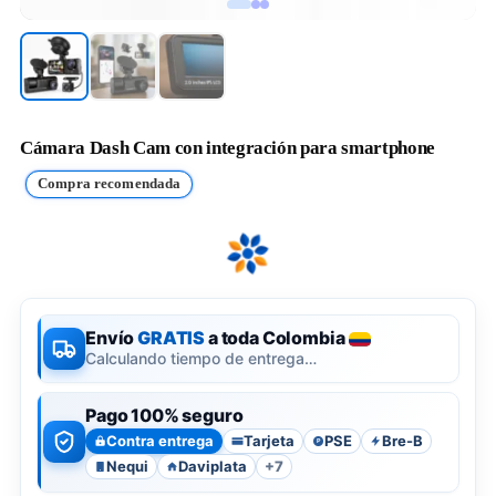
Cámara Dash Cam con integración para smartphone
Compra recomendada
Envío
GRATIS
a toda Colombia
Calculando tiempo de entrega…
Pago 100% seguro
Contra entrega
Tarjeta
PSE
Bre-B
P
Nequi
Daviplata
+7