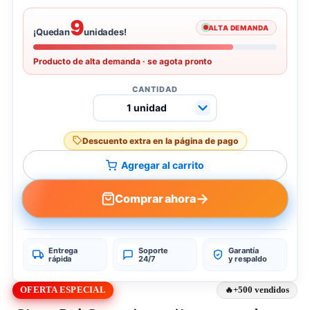
9
ALTA DEMANDA
¡Quedan
unidades!
Producto de alta demanda · se agota pronto
CANTIDAD
Descuento extra en la página de pago
Agregar al carrito
→
Comprar ahora
Entrega
Soporte
Garantía
rápida
24/7
y respaldo
OFERTA ESPECIAL
+500 vendidos