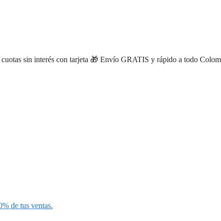
Xiara Medina
de
Itagüí
compró
×
Masajeador trapecio ergon…
hace 19 minutos
otas sin interés con tarjeta
🎁 Envío GRATIS y rápido a todo Colombia 
0% de tus ventas.