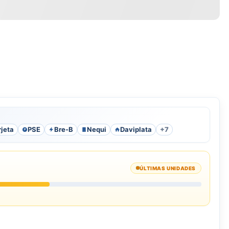
rjeta
PSE
Bre-B
Nequi
Daviplata
+7
P
ÚLTIMAS UNIDADES