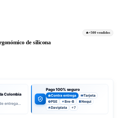
+500 vendidos
rgonómico de silicona
Pago 100% seguro
da Colombia
Contra entrega
Tarjeta
PSE
Bre-B
Nequi
P
de entrega…
Daviplata
+7