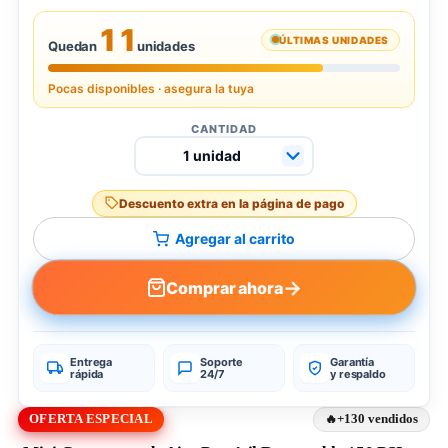
11
ÚLTIMAS UNIDADES
Quedan
unidades
Pocas disponibles · asegura la tuya
CANTIDAD
Descuento extra en la página de pago
Agregar al carrito
→
Comprar ahora
Entrega
Soporte
Garantía
rápida
24/7
y respaldo
OFERTA ESPECIAL
+130 vendidos