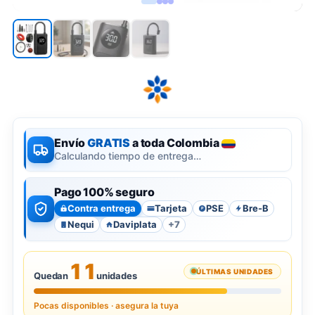
Envío
GRATIS
a toda Colombia
Calculando tiempo de entrega…
Pago 100% seguro
Contra entrega
Tarjeta
PSE
Bre-B
P
Nequi
Daviplata
+7
11
ÚLTIMAS UNIDADES
Quedan
unidades
Pocas disponibles · asegura la tuya