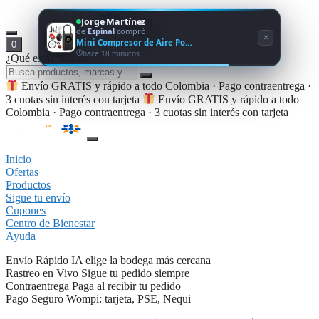
Jorge Martínez
de
Espinal
compró
×
Mini Compresor de Aire Po…
0
hace 18 minutos
¿Qué estás buscando?
Envío GRATIS y rápido a todo Colombia · Pago contraentrega ·
3 cuotas sin interés con tarjeta
Envío GRATIS y rápido a todo
Colombia · Pago contraentrega · 3 cuotas sin interés con tarjeta
Inicio
Ofertas
Productos
Sigue tu envío
Cupones
Centro de Bienestar
Ayuda
Envío Rápido
IA elige la bodega más cercana
Rastreo en Vivo
Sigue tu pedido siempre
Contraentrega
Paga al recibir tu pedido
Pago Seguro
Wompi: tarjeta, PSE, Nequi