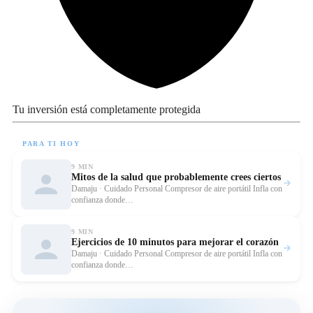
Tu inversión está completamente protegida
PARA TI HOY
9 MIN
Mitos de la salud que probablemente crees ciertos
Leer
Damaju · Cuidado Personal Compresor de aire portátil Infla con
confianza donde…
9 MIN
Ejercicios de 10 minutos para mejorar el corazón
Leer
Damaju · Cuidado Personal Compresor de aire portátil Infla con
confianza donde…