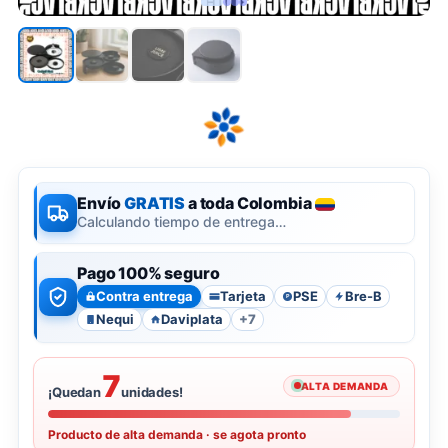
Envío
GRATIS
a toda Colombia
Calculando tiempo de entrega…
Pago 100% seguro
Contra entrega
Tarjeta
PSE
Bre-B
P
Nequi
Daviplata
+7
7
ALTA DEMANDA
¡Quedan
unidades!
Producto de alta demanda · se agota pronto