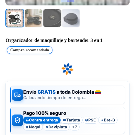
Organizador de maquillaje y bartender 3 en 1
Compra recomendada
Envío
GRATIS
a toda Colombia
Calculando tiempo de entrega…
Pago 100% seguro
Contra entrega
Tarjeta
PSE
Bre-B
P
Nequi
Daviplata
+7