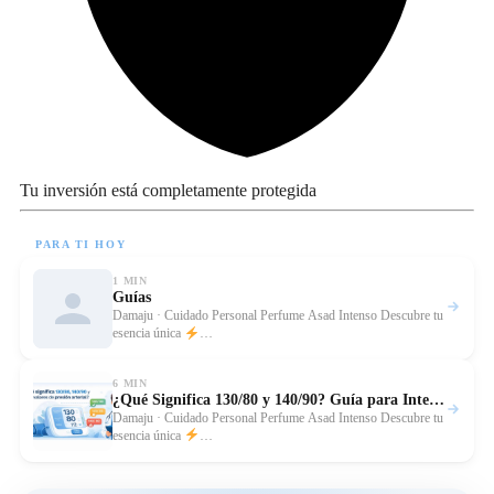
Tu inversión está completamente protegida
PARA TI HOY
1 MIN
Guías
Leer
Damaju · Cuidado Personal Perfume Asad Intenso Descubre tu
esencia única
…
6 MIN
¿Qué Significa 130/80 y 140/90? Guía para Interpretar tu Presión
Leer
Damaju · Cuidado Personal Perfume Asad Intenso Descubre tu
esencia única
…