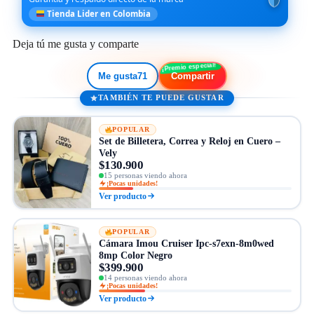
Tienda Lider en Colombia
Deja tú me gusta y comparte
Me gusta
71
Compartir
TAMBIÉN TE PUEDE GUSTAR
POPULAR
Set de Billetera, Correa y Reloj en Cuero –
Vely
$130.900
15 personas viendo ahora
¡Pocas unidades!
Ver producto
POPULAR
Cámara Imou Cruiser Ipc-s7exn-8m0wed
8mp Color Negro
$399.900
14 personas viendo ahora
¡Pocas unidades!
Ver producto