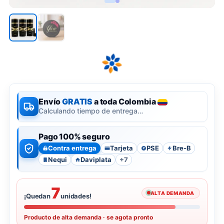
Envío
GRATIS
a toda Colombia
Calculando tiempo de entrega…
Pago 100% seguro
Contra entrega
Tarjeta
PSE
Bre-B
P
Nequi
Daviplata
+7
7
ALTA DEMANDA
¡Quedan
unidades!
Producto de alta demanda · se agota pronto