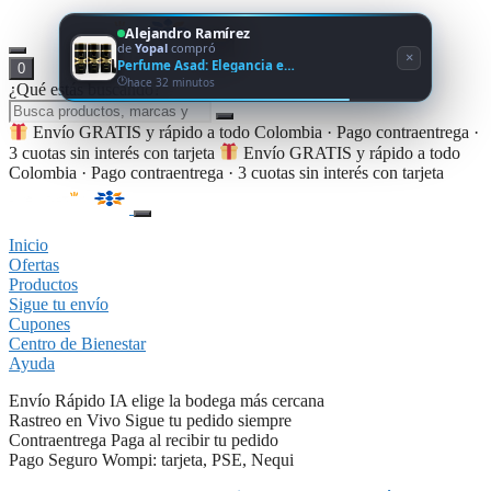
Alejandro Ramírez
de
Yopal
compró
×
Perfume Asad: Elegancia e…
0
hace 32 minutos
¿Qué estás buscando?
Envío GRATIS y rápido a todo Colombia · Pago contraentrega ·
3 cuotas sin interés con tarjeta
Envío GRATIS y rápido a todo
Colombia · Pago contraentrega · 3 cuotas sin interés con tarjeta
Inicio
Ofertas
Productos
Sigue tu envío
Cupones
Centro de Bienestar
Ayuda
Envío Rápido
IA elige la bodega más cercana
Rastreo en Vivo
Sigue tu pedido siempre
Contraentrega
Paga al recibir tu pedido
Pago Seguro
Wompi: tarjeta, PSE, Nequi