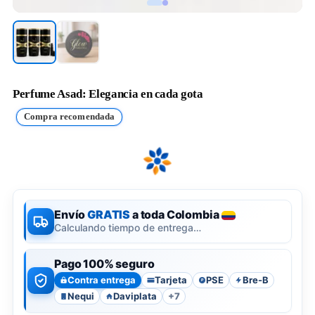
Perfume Asad: Elegancia en cada gota
Compra recomendada
Envío
GRATIS
a toda Colombia
Calculando tiempo de entrega…
Pago 100% seguro
Contra entrega
Tarjeta
PSE
Bre-B
P
Nequi
Daviplata
+7