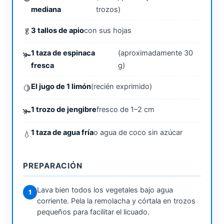
mediana
trozos)
3 tallos de apio
con sus hojas
1 taza de espinaca
(aproximadamente 30
fresca
g)
El jugo de 1 limón
(recién exprimido)
1 trozo de jengibre
fresco de 1–2 cm
1 taza de agua fría
o agua de coco sin azúcar
PREPARACIÓN
Lava bien todos los vegetales bajo agua
1
corriente. Pela la remolacha y córtala en trozos
pequeños para facilitar el licuado.