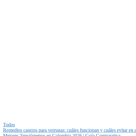
Todos
Remedios caseros para verrugas: cuáles funcionan y cuáles evitar en 
Mejores Tensiómetros en Colombia 2026 | Guía Comparativa