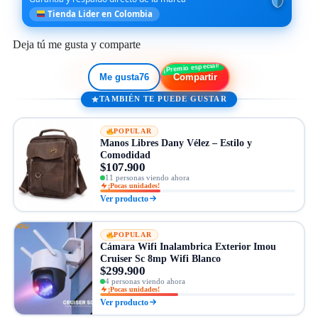
Tienda Lider en Colombia
Deja tú me gusta y comparte
Me gusta
76
Compartir
TAMBIÉN TE PUEDE GUSTAR
POPULAR
Manos Libres Dany Vélez – Estilo y
Comodidad
$107.900
11 personas viendo ahora
¡Pocas unidades!
Ver producto
POPULAR
Cámara Wifi Inalambrica Exterior Imou
Cruiser Sc 8mp Wifi Blanco
$299.900
4 personas viendo ahora
¡Pocas unidades!
Ver producto