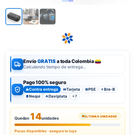
Envío
GRATIS
a toda Colombia
Calculando tiempo de entrega…
Pago 100% seguro
Contra entrega
Tarjeta
PSE
Bre-B
P
Nequi
Daviplata
+7
14
ÚLTIMAS UNIDADES
Quedan
unidades
Pocas disponibles · asegura la tuya