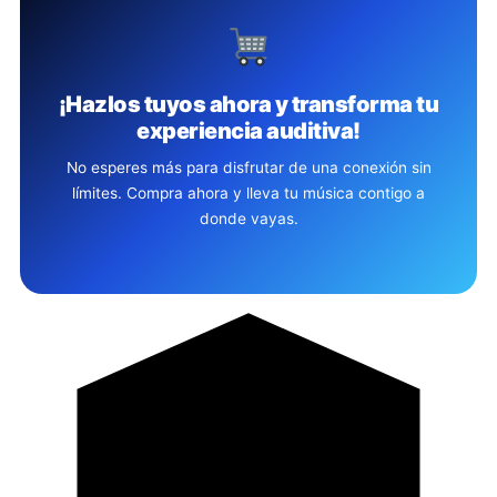
¡Hazlos tuyos ahora y transforma tu
experiencia auditiva!
No esperes más para disfrutar de una conexión sin
límites. Compra ahora y lleva tu música contigo a
donde vayas.