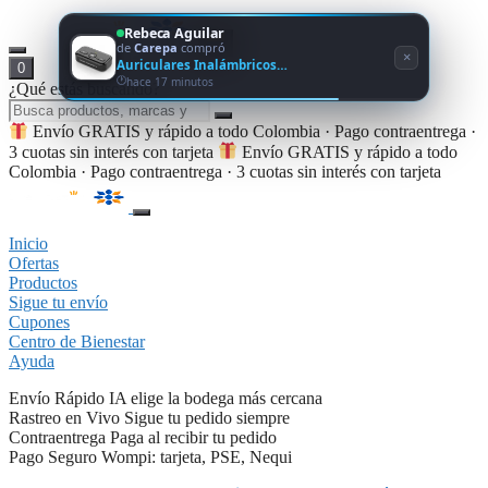
Rebeca Aguilar
de
Carepa
compró
×
Auriculares Inalámbricos…
0
hace 17 minutos
¿Qué estás buscando?
Envío GRATIS y rápido a todo Colombia · Pago contraentrega ·
3 cuotas sin interés con tarjeta
Envío GRATIS y rápido a todo
Colombia · Pago contraentrega · 3 cuotas sin interés con tarjeta
Inicio
Ofertas
Productos
Sigue tu envío
Cupones
Centro de Bienestar
Ayuda
Envío Rápido
IA elige la bodega más cercana
Rastreo en Vivo
Sigue tu pedido siempre
Contraentrega
Paga al recibir tu pedido
Pago Seguro
Wompi: tarjeta, PSE, Nequi