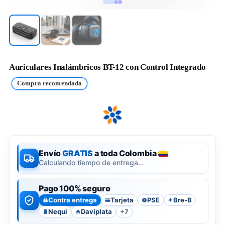
Auriculares Inalámbricos BT-12 con Control Integrado
Compra recomendada
Envío
GRATIS
a toda Colombia
Calculando tiempo de entrega…
Pago 100% seguro
Contra entrega
Tarjeta
PSE
Bre-B
P
Nequi
Daviplata
+7