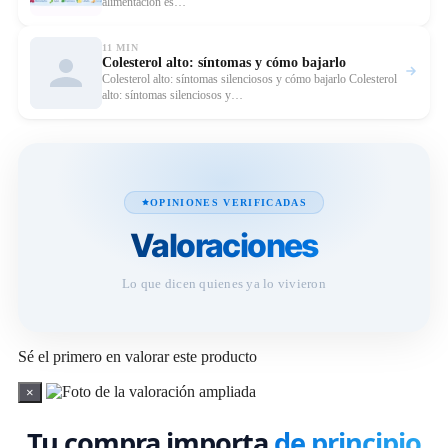
alimentación es…
11 MIN
Colesterol alto: síntomas y cómo bajarlo
Leer 
Colesterol alto: síntomas silenciosos y cómo bajarlo Colesterol
alto: síntomas silenciosos y…
OPINIONES VERIFICADAS
Valoraciones
Lo que dicen quienes ya lo vivieron
Sé el primero en valorar este producto
×
Tu compra importa
de principio