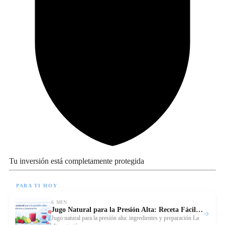
Tu inversión está completamente protegida
PARA TI HOY
6 MIN
Jugo Natural para la Presión Alta: Receta Fácil y Saludable
Leer
Jugo natural para la presión alta: ingredientes y preparación La