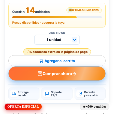
14
ÚLTIMAS UNIDADES
Quedan
unidades
Pocas disponibles · asegura la tuya
CANTIDAD
Descuento extra en la página de pago
Agregar al carrito
→
Comprar ahora
Entrega
Soporte
Garantía
rápida
24/7
y respaldo
OFERTA ESPECIAL
+500 vendidos