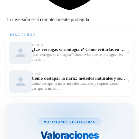
Tu inversión está completamente protegida
PARA TI HOY
12 MIN
¿Las verrugas se contagian? Cómo evitarlas en casa
Leer
¿Las verrugas se contagian? Cómo evitar que se propaguen Es
una de…
8 MIN
Cómo destapar la nariz: métodos naturales y seguros
Leer
Cómo destapar la nariz: métodos naturales y seguros Cómo
destapar la nariz:…
OPINIONES VERIFICADAS
Valoraciones