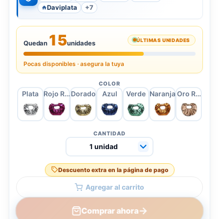
Daviplata
+7
15
ÚLTIMAS UNIDADES
Quedan
unidades
Pocas disponibles · asegura la tuya
COLOR
Plata
Rojo Rosa
Dorado
Azul
Verde
Naranja
Oro Rosa
CANTIDAD
Descuento extra en la página de pago
Agregar al carrito
→
Comprar ahora