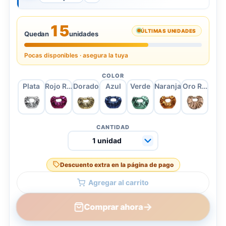
15
ÚLTIMAS UNIDADES
Quedan
unidades
Pocas disponibles · asegura la tuya
COLOR
Plata
Rojo Rosa
Dorado
Azul
Verde
Naranja
Oro Rosa
CANTIDAD
Descuento extra en la página de pago
Agregar al carrito
→
Comprar ahora