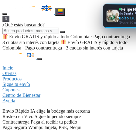
Felipe F
de
Santa 
Bolso Cr
0
hace 19 
¿Qué estás buscando?
Envío GRATIS y rápido a todo Colombia · Pago contraentrega ·
3 cuotas sin interés con tarjeta
Envío GRATIS y rápido a todo
Colombia · Pago contraentrega · 3 cuotas sin interés con tarjeta
Inicio
Ofertas
Productos
Sigue tu envío
Cupones
Centro de Bienestar
Ayuda
Envío Rápido
IA elige la bodega más cercana
Rastreo en Vivo
Sigue tu pedido siempre
Contraentrega
Paga al recibir tu pedido
Pago Seguro
Wompi: tarjeta, PSE, Nequi