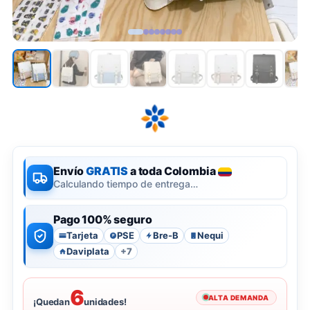
Envío
GRATIS
a toda Colombia
Calculando tiempo de entrega…
Pago 100% seguro
Tarjeta
PSE
Bre-B
Nequi
P
Daviplata
+7
6
ALTA DEMANDA
¡Quedan
unidades!