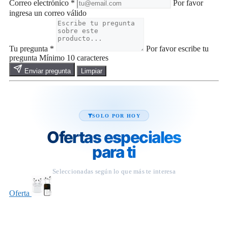
Correo electrónico
*
Por favor
ingresa un correo válido
Tu pregunta
*
Por favor escribe tu
pregunta
Mínimo 10 caracteres
Enviar pregunta
Limpiar
SOLO POR HOY
Ofertas especiales
para ti
Seleccionadas según lo que más te interesa
Oferta