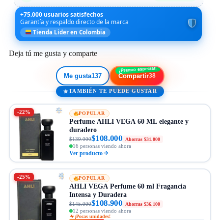
+75.000 usuarios satisfechos
Garantía y respaldo directo de la marca
Tienda Lider en Colombia
Deja tú me gusta y comparte
Me gusta
137
Compartir
38
TAMBIÉN TE PUEDE GUSTAR
-22%
POPULAR
Perfume AHLI VEGA 60 ML elegante y
duradero
$108.000
$139.000
Ahorras $31.000
16 personas viendo ahora
Ver producto
-25%
POPULAR
AHLI VEGA Perfume 60 ml Fragancia
Intensa y Duradera
$108.900
$145.000
Ahorras $36.100
12 personas viendo ahora
¡Pocas unidades!