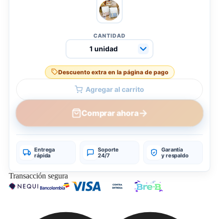
CANTIDAD
Descuento extra en la página de pago
Agregar al carrito
→
Comprar ahora
Entrega
Soporte
Garantía
rápida
24/7
y respaldo
Transacción segura