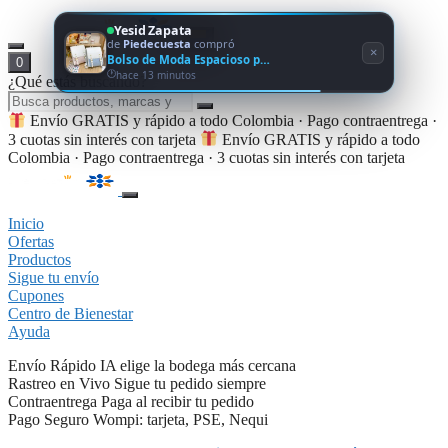
Yesid Zapata
de
Piedecuesta
compró
×
Bolso de Moda Espacioso p…
0
hace 13 minutos
¿Qué estás buscando?
Envío GRATIS y rápido a todo Colombia · Pago contraentrega ·
3 cuotas sin interés con tarjeta
Envío GRATIS y rápido a todo
Colombia · Pago contraentrega · 3 cuotas sin interés con tarjeta
Inicio
Ofertas
Productos
Sigue tu envío
Cupones
Centro de Bienestar
Ayuda
Envío Rápido
IA elige la bodega más cercana
Rastreo en Vivo
Sigue tu pedido siempre
Contraentrega
Paga al recibir tu pedido
Pago Seguro
Wompi: tarjeta, PSE, Nequi