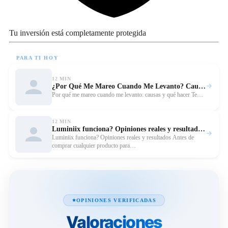
Tu inversión está completamente protegida
PARA TI HOY
12 MIN
¿Por Qué Me Mareo Cuando Me Levanto? Causas y Qué Hacer
Leer
Por qué me mareo cuando me levanto: causas y qué hacer Te…
12 MIN
Luminiix funciona? Opiniones reales y resultados 2026 | Eliminador de verrugas
Leer
Luminiix funciona? Opiniones reales y resultados Antes de
comprar cualquier producto para…
OPINIONES VERIFICADAS
Valoraciones