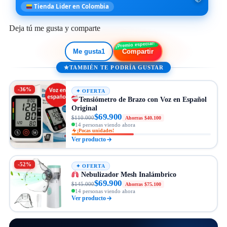
Tienda Lider en Colombia
Deja tú me gusta y comparte
Me gusta
1
Compartir
TAMBIÉN TE PODRÍA GUSTAR
-36%
✦ OFERTA
Tensiómetro de Brazo con Voz en Español
Original
$69.900
$110.000
Ahorras $40.100
15 personas viendo ahora
¡Pocas unidades!
Ver producto
-52%
✦ OFERTA
Nebulizador Mesh Inalámbrico
$69.900
$145.000
Ahorras $75.100
14 personas viendo ahora
Ver producto