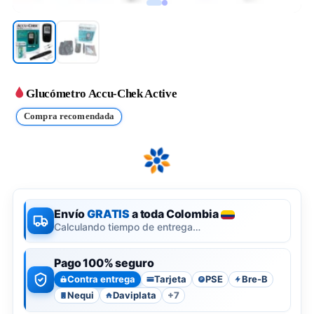
Glucómetro Accu-Chek Active
Compra recomendada
Envío
GRATIS
a toda Colombia
Calculando tiempo de entrega…
Pago 100% seguro
Contra entrega
Tarjeta
PSE
Bre-B
P
Nequi
Daviplata
+7