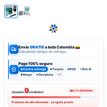
Envío
GRATIS
a toda Colombia
Calculando tiempo de entrega…
Pago 100% seguro
Contra entrega
Tarjeta
PSE
Bre-B
P
Nequi
Daviplata
+7
9
ALTA DEMANDA
¡Quedan
unidades!
Producto de alta demanda · se agota pronto