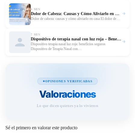
6 MIN
Dolor de Cabeza: Causas y Cómo Aliviarlo en Casa
Leer
Dolor de cabeza: causas y cómo aliviarlo en casa El dolor de…
7 MIN
Dispositivo de terapia nasal con luz roja – Beneficios y uso
Leer 
Dispositivo terapia nasal luz roja: beneficios seguros
Dispositivo de Terapia Nasal con…
OPINIONES VERIFICADAS
Valoraciones
Lo que dicen quienes ya lo vivieron
Sé el primero en valorar este producto