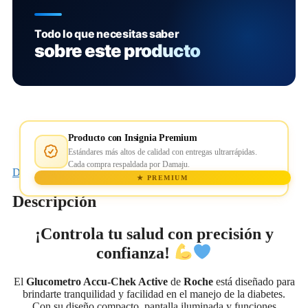
Todo lo que necesitas saber
sobre este producto
Producto con Insignia Premium
Estándares más altos de calidad con entregas ultrarrápidas.
Cada compra respaldada por Damaju.
Descripción
★ PREMIUM
Descripción
¡Controla tu salud con precisión y
confianza!
El
Glucometro Accu-Chek Active
de
Roche
está diseñado para
brindarte tranquilidad y facilidad en el manejo de la diabetes.
Con su diseño compacto, pantalla iluminada y funciones