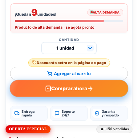
9
ALTA DEMANDA
¡Quedan
unidades!
Producto de alta demanda · se agota pronto
CANTIDAD
Descuento extra en la página de pago
Agregar al carrito
→
Comprar ahora
Entrega
Soporte
Garantía
rápida
24/7
y respaldo
OFERTA ESPECIAL
+150 vendidos