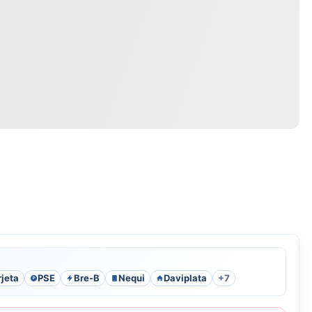
rjeta
PSE
Bre-B
Nequi
Daviplata
+7
P