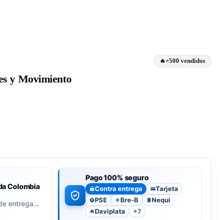
+500 vendidos
es y Movimiento
Pago 100% seguro
da Colombia
Contra entrega
Tarjeta
PSE
Bre-B
Nequi
P
de entrega…
Daviplata
+7