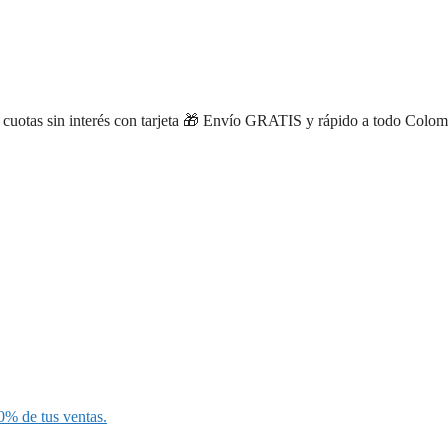
Tomás Jiménez
de
Sevilla
compró
×
Peluche Jesús con Luces y…
hace 13 minutos
otas sin interés con tarjeta
🎁 Envío GRATIS y rápido a todo Colombia 
0% de tus ventas.