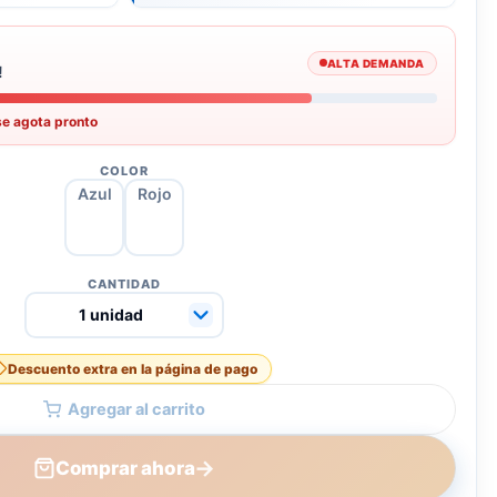
ALTA DEMANDA
!
se agota pronto
COLOR
Azul
Rojo
CANTIDAD
Descuento extra en la página de pago
Agregar al carrito
→
Comprar ahora