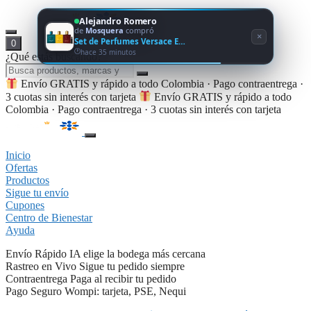
Alejandro Romero
de
Mosquera
compró
×
Set de Perfumes Versace E…
0
hace 35 minutos
¿Qué estás buscando?
Envío GRATIS y rápido a todo Colombia · Pago contraentrega ·
3 cuotas sin interés con tarjeta
Envío GRATIS y rápido a todo
Colombia · Pago contraentrega · 3 cuotas sin interés con tarjeta
Inicio
Ofertas
Productos
Sigue tu envío
Cupones
Centro de Bienestar
Ayuda
Envío Rápido
IA elige la bodega más cercana
Rastreo en Vivo
Sigue tu pedido siempre
Contraentrega
Paga al recibir tu pedido
Pago Seguro
Wompi: tarjeta, PSE, Nequi