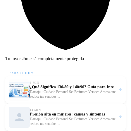
Tu inversión está completamente protegida
PARA TI HOY
6 MIN
¿Qué Significa 130/80 y 140/90? Guía para Interpretar tu Presión
Leer
Damaju · Cuidado Personal Set Perfumes Versace Aroma que
seduce tus sentidos…
14 MIN
Presión alta en mujeres: causas y síntomas
Leer 
Damaju · Cuidado Personal Set Perfumes Versace Aroma que
seduce tus sentidos…