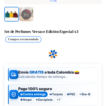
Set de Perfumes Versace Edición Especial x3
Compra recomendada
Envío
GRATIS
a toda Colombia
Calculando tiempo de entrega…
Pago 100% seguro
Contra entrega
Tarjeta
PSE
Bre-B
P
Nequi
Daviplata
+7