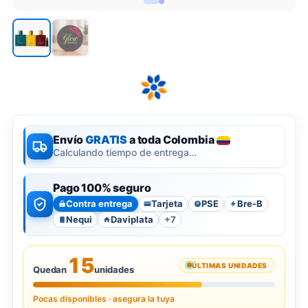
Envío
GRATIS
a toda Colombia
Calculando tiempo de entrega…
Pago 100% seguro
Contra entrega
Tarjeta
PSE
Bre-B
P
Nequi
Daviplata
+7
15
ÚLTIMAS UNIDADES
Quedan
unidades
Pocas disponibles · asegura la tuya