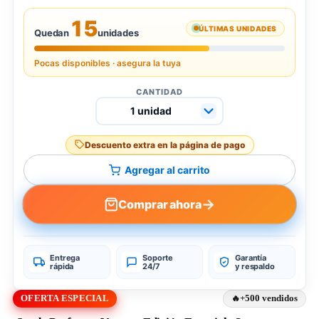
15
ÚLTIMAS UNIDADES
Quedan
unidades
Pocas disponibles · asegura la tuya
CANTIDAD
Descuento extra en la página de pago
Agregar al carrito
→
Comprar ahora
Entrega
Soporte
Garantía
rápida
24/7
y respaldo
OFERTA ESPECIAL
+500 vendidos