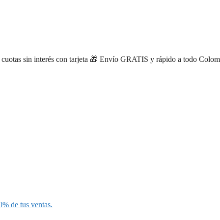
María Uribe Torres
de
Montenegro
compró
×
Zapatillas Deportivas par…
hace 30 minutos
otas sin interés con tarjeta
🎁 Envío GRATIS y rápido a todo Colombia 
0% de tus ventas.