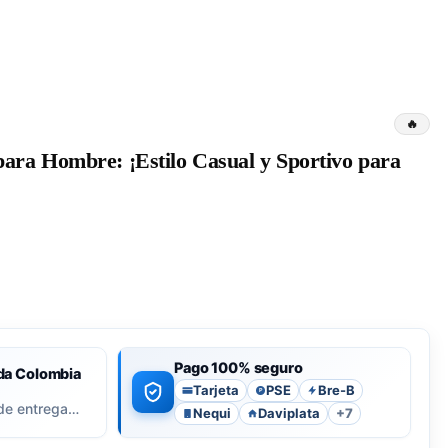
para Hombre: ¡Estilo Casual y Sportivo para
Pago 100% seguro
da Colombia
Tarjeta
PSE
Bre-B
P
de entrega…
Nequi
Daviplata
+7