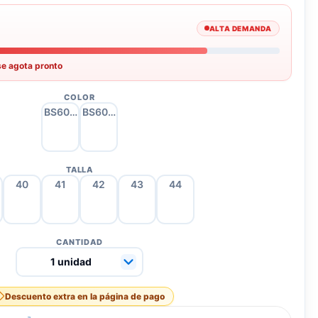
ALTA DEMANDA
se agota pronto
COLOR
BS6029 Caqui
BS6029 Negro
TALLA
40
41
42
43
44
CANTIDAD
Descuento extra en la página de pago