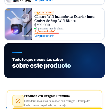
Ver producto
POPULAR
Cámara Wifi Inalambrica Exterior Imou
Cruiser Sc 8mp Wifi Blanco
$299.900
3 personas viendo ahora
¡Pocas unidades!
Ver producto
Todo lo que necesitas saber
sobre este producto
Producto con Insignia Premium
Estándares más altos de calidad con entregas ultrarrápidas.
Cada compra respaldada por Damaju.
Descripción