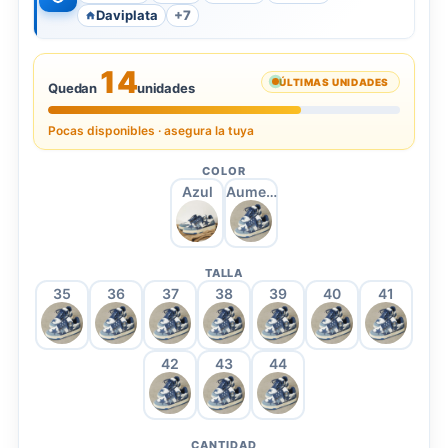
Daviplata
+7
14
ÚLTIMAS UNIDADES
Quedan
unidades
Pocas disponibles · asegura la tuya
COLOR
Azul
Aumento en azul
TALLA
35
36
37
38
39
40
41
42
43
44
CANTIDAD