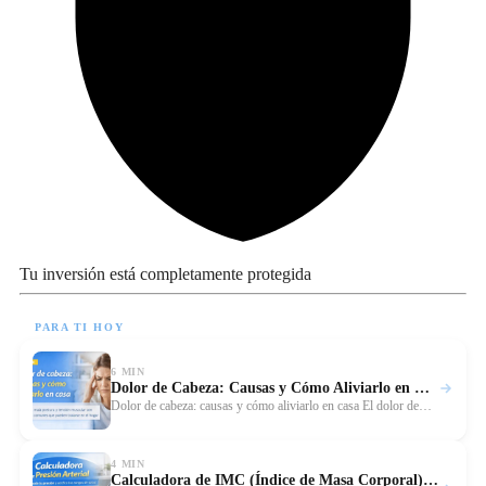
Tu inversión está completamente protegida
PARA TI HOY
6 MIN
Dolor de Cabeza: Causas y Cómo Aliviarlo en Casa
Leer
Dolor de cabeza: causas y cómo aliviarlo en casa El dolor de…
4 MIN
Calculadora de IMC (Índice de Masa Corporal) Online