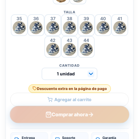
TALLA
35
36
37
38
39
40
41
42
43
44
CANTIDAD
Descuento extra en la página de pago
Agregar al carrito
→
Comprar ahora
Entrega
Soporte
Garantía