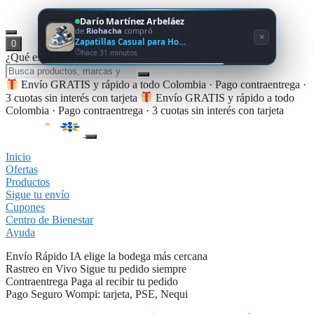
Darío Martínez Arbeláez
de
Riohacha
compró
×
Zapatillas Casual para Ho…
0
hace 31 minutos
¿Qué estás buscando?
Envío GRATIS y rápido a todo Colombia · Pago contraentrega ·
3 cuotas sin interés con tarjeta
Envío GRATIS y rápido a todo
Colombia · Pago contraentrega · 3 cuotas sin interés con tarjeta
Inicio
Ofertas
Productos
Sigue tu envío
Cupones
Centro de Bienestar
Ayuda
Envío Rápido
IA elige la bodega más cercana
Rastreo en Vivo
Sigue tu pedido siempre
Contraentrega
Paga al recibir tu pedido
Pago Seguro
Wompi: tarjeta, PSE, Nequi