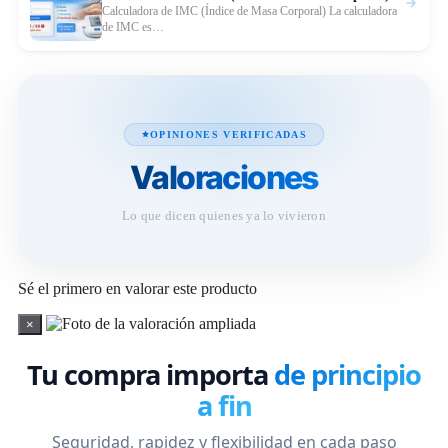
Leer
Calculadora de IMC (Índice de Masa Corporal) La calculadora
de IMC es…
OPINIONES VERIFICADAS
Valoraciones
Lo que dicen quienes ya lo vivieron
Sé el primero en valorar este producto
×
Tu compra importa
de principio
a fin
Seguridad, rapidez y flexibilidad en cada paso