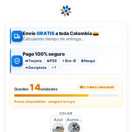
Envío
GRATIS
a toda Colombia
Calculando tiempo de entrega…
Pago 100% seguro
Tarjeta
PSE
Bre-B
Nequi
P
Daviplata
+7
14
ÚLTIMAS UNIDADES
Quedan
unidades
Pocas disponibles · asegura la tuya
COLOR
Azul
Aumento en azul