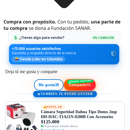
Compra con propósito.
Con tu pedido,
una parte de
tu compra
se dona a Fundación SANAR.
¿Tienes algo para vender?
0% COMISIÓN
+75.000 usuarios satisfechos
Garantía y respaldo directo de la marca
Tienda Lider en Colombia
Deja tú me gusta y comparte
Me gusta
38
Compartir
41
TAMBIÉN TE PUEDE GUSTAR
POPULAR
Cámara Seguridad Dahua Tipo Domo 2mp
DH-HAC-T1A21N-0280B Con Accesorios
$125.000
24 personas viendo ahora