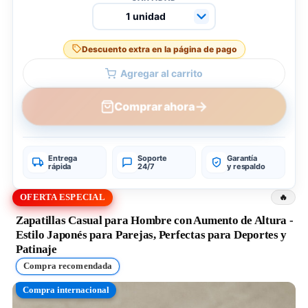
Descuento extra en la página de pago
Agregar al carrito
→
Comprar ahora
Entrega
Soporte
Garantía
rápida
24/7
y respaldo
OFERTA ESPECIAL
Zapatillas Casual para Hombre con Aumento de Altura -
Estilo Japonés para Parejas, Perfectas para Deportes y
Patinaje
Compra recomendada
Compra internacional