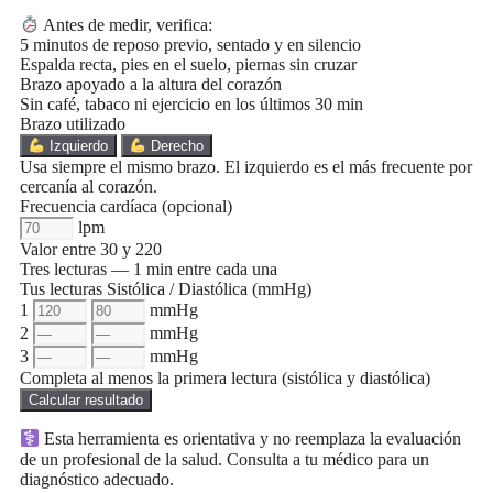
Antes de medir, verifica:
5 minutos de reposo previo, sentado y en silencio
Espalda recta, pies en el suelo, piernas sin cruzar
Brazo apoyado a la altura del corazón
Sin café, tabaco ni ejercicio en los últimos 30 min
Brazo utilizado
Izquierdo
Derecho
Usa siempre el mismo brazo. El izquierdo es el más frecuente por
cercanía al corazón.
Frecuencia cardíaca
(opcional)
lpm
Valor entre 30 y 220
Tres lecturas — 1 min entre cada una
Tus lecturas
Sistólica / Diastólica (mmHg)
1
mmHg
2
mmHg
3
mmHg
Completa al menos la primera lectura (sistólica y diastólica)
Calcular resultado
Esta herramienta es orientativa y no reemplaza la evaluación
de un profesional de la salud. Consulta a tu médico para un
diagnóstico adecuado.